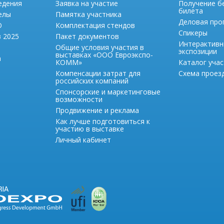
едения
Заявка на участие
Получение б
билета
елы
Памятка участника
Деловая про
О
Комплектация стендов
Спикеры
в 2025
Пакет документов
Интерактивн
Общие условия участия в
экспозиции
выставках «ООО Евроэкспо-
а
КОММ»
Каталог учас
Компенсации затрат для
Схема проезд
российских компаний
Спонсорские и маркетинговые
возможности
Продвижение и реклама
Как лучше подготовиться к
участию в выставке
Личный кабинет