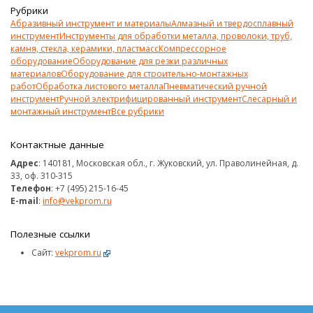
Рубрики
Абразивный инструмент и материалы
Алмазный и твердосплавный
инструмент
Инструменты для обработки металла, проволоки, труб,
камня, стекла, керамики, пластмасс
Компрессорное
оборудование
Оборудование для резки различных
материалов
Оборудование для строительно-монтажных
работ
Обработка листового металла
Пневматический ручной
инструмент
Ручной электрифицированный инструмент
Слесарный и
монтажный инструмент
Все рубрики
Контактные данные
Адрес
: 140181, Московская обл., г. Жуковский, ул. Праволинейная, д.
33, оф. 310-315
Телефон
: +7 (495) 215-16-45
E-mail
:
info@vekprom.ru
Полезные ссылки
Сайт:
vekprom.ru