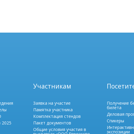
Участникам
Посетит
едения
Заявка на участие
Получение б
билета
елы
Памятка участника
Деловая про
О
Комплектация стендов
Спикеры
в 2025
Пакет документов
Интерактивн
Общие условия участия в
экспозиции
выставках «ООО Евроэкспо-