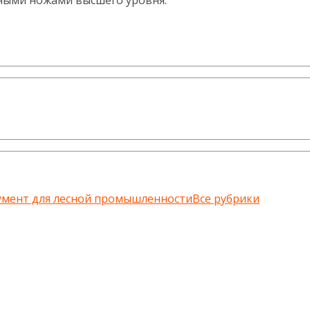
ными ножами высшего уровня.
умент для лесной промышленности
Все рубрики