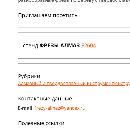
разнообразные фрезы по дереву с твердосплав
Приглашаем посетить
стенд
ФРЕЗЫ АЛМАЗ
F2604
Рубрики
Алмазный и твердосплавный инструмент
Инстр
Контактные данные
E-mail
:
frezy-almaz@yandex.ru
Полезные ссылки