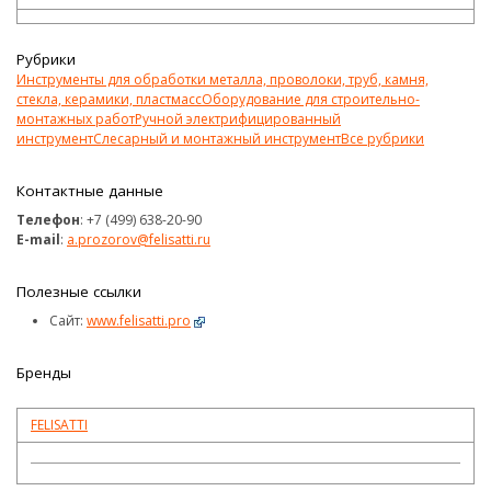
Рубрики
Инструменты для обработки металла, проволоки, труб, камня,
стекла, керамики, пластмасс
Оборудование для строительно-
монтажных работ
Ручной электрифицированный
инструмент
Слесарный и монтажный инструмент
Все рубрики
Контактные данные
Телефон
: +7 (499) 638-20-90
E-mail
:
a.prozorov@felisatti.ru
Полезные ссылки
Сайт:
www.felisatti.pro
Бренды
FELISATTI