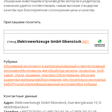
обширным инвестициям в производство моторов и редукторов,
компании удается соответствовать самым высоким стандартам
качества при благоприятном соотношении цены и качества.
Приглашаем посетить
стенд
Elektrowerkzeuge GmbH Eibenstock
J601
Рубрики
Абразивный инструмент и материалы
Алмазный и твердосплавный
инструмент
Инструменты для обработки металла, проволоки, труб,
камня, стекла, керамики, пластмасс
Оборудование для резки
различных материалов
Оборудование для строительно-монтажных
работ
Ручной электрифицированный инструмент
Все рубрики
Контактные данные
Адрес
: Elektrowerkzeuge GmbH Eibenstock, Auersbergstrasse 10, D-
08309 Eibenstock
Телефон
: +49377525030; +7 (495) 762-63-26; +7 (800) 201-52-29