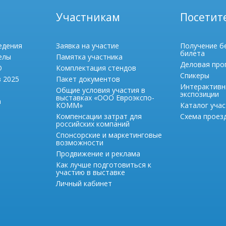
Участникам
Посетит
едения
Заявка на участие
Получение б
билета
елы
Памятка участника
Деловая про
О
Комплектация стендов
Спикеры
в 2025
Пакет документов
Интерактивн
Общие условия участия в
экспозиции
выставках «ООО Евроэкспо-
а
КОММ»
Каталог учас
Компенсации затрат для
Схема проезд
российских компаний
Спонсорские и маркетинговые
возможности
Продвижение и реклама
Как лучше подготовиться к
участию в выставке
Личный кабинет